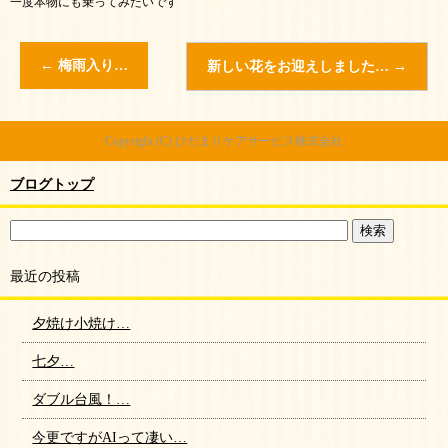
一度本物にも乗ってみたいです
←
梅雨入り…
新しい花をお迎えしました…
→
Copyright (C) ひだまりケアサービス株式会社
ブログトップ
最近の投稿
夕焼け小焼け…
七夕…
ダブル台風！…
今更ですがAIって凄い…