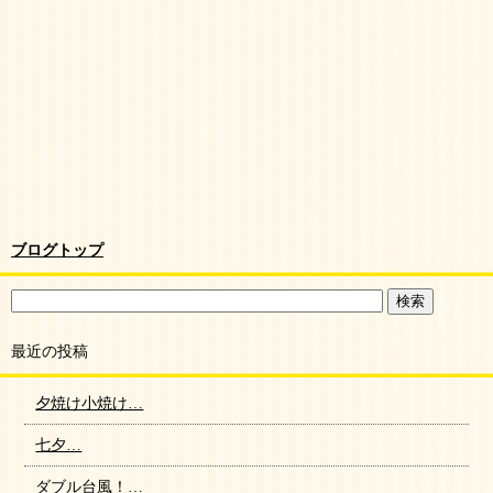
ブログトップ
最近の投稿
夕焼け小焼け…
七夕…
ダブル台風！…