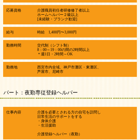
応募資格
介護職員初任者研修修了者以上
ホームヘルパー２級以上
[未経験・ブランク歓迎]
給与
時給 1,400円〜3,000円
勤務時間
交代制（シフト制）
​8：00～19：00の間の2時間以上
＊週1日・2時間～OK
勤務地
西宮市内全域、神戸市灘区・東灘区、
​芦屋市、尼崎市
パート：夜勤専従登録ヘルパー
仕事内容
介護を必要とされる方の自宅を訪問し
日常生活のサポートをする
・身体介護
・生活援助
介護登録ヘルパー（夜勤）