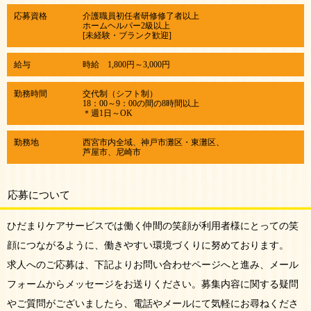
応募資格
介護職員初任者研修修了者以上
​ホームヘルパー2級以上
[未経験・ブランク歓迎]
給与
時給 1,800円～3,000円
勤務時間
交代制（シフト制）
​18：00～9：00の間の8時間以上
＊週1日～OK
勤務地
西宮市内全域、神戸市灘区・東灘区、
​芦屋市、尼崎市
応募について
ひだまりケアサービスでは働く仲間の笑顔が利用者様にとっての笑
顔につながるように、働きやすい環境づくりに努めております。
求人へのご応募は、下記よりお問い合わせページへと進み、メール
フォームからメッセージをお送りください。募集内容に関する疑問
やご質問がございましたら、電話やメールにて気軽にお尋ねくださ