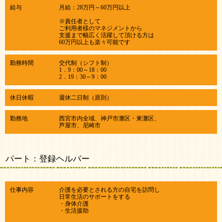
給与
月給：28万円～60万円以上
※責任者として
ご利用者様のマネジメントから
支援まで幅広く活躍して頂ける方は
60万円以上も楽々可能です
勤務時間
交代制（シフト制）
1．9：00～18：00
​2．19：30～9：00
休日休暇
週休二日制（原則）
勤務地
西宮市内全域、神戸市灘区・東灘区、
​芦屋市、尼崎市
パート：登録ヘルパー
仕事内容
介護を必要とされる方の自宅を訪問し
日常生活のサポートをする
・身体介護
・生活援助