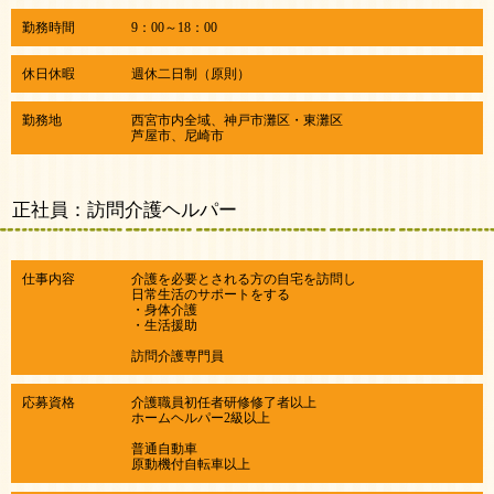
勤務時間
9：00～18：00
休日休暇
週休二日制（原則）
勤務地
西宮市内全域、神戸市灘区・東灘区
​芦屋市、尼崎市
正社員：訪問介護ヘルパー
仕事内容
介護を必要とされる方の自宅を訪問し
日常生活のサポートをする
・身体介護
・生活援助
訪問介護専門員
応募資格
介護職員初任者研修修了者以上
​ホームヘルパー2級以上
普通自動車
​原動機付自転車以上