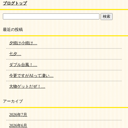
ブログトップ
最近の投稿
夕焼け小焼け…
七夕…
ダブル台風！…
今更ですがAIって凄い…
大物ゲットだぜ！…
アーカイブ
2026年7月
2026年6月