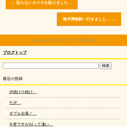
←
貼らないカイロを貼りました…
海洋博物館へ行きました…
→
Copyright (C) ひだまりケアサービス株式会社
ブログトップ
最近の投稿
夕焼け小焼け…
七夕…
ダブル台風！…
今更ですがAIって凄い…