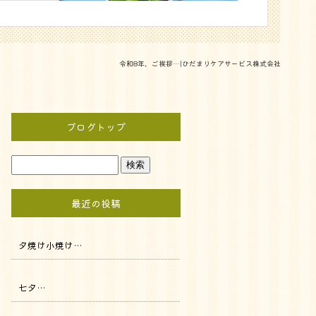
令和8年、ご挨拶…|ひだまりケアサービス株式会社
ブログトップ
最近の投稿
夕焼け小焼け…
七夕…