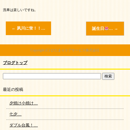
洗車は楽しいですね。
←
夙川に蛍！！…
誕生日
…
→
Copyright (C) ひだまりケアサービス株式会社
ブログトップ
最近の投稿
夕焼け小焼け…
七夕…
ダブル台風！…